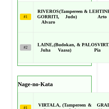
RIVEROS
(Tampereen
&
LEHTIN
GORRITI,
Judo)
Arto
#1
Alvaro
LAINE,
(Budokan,
&
PALOSVIRT
#2
Juha
Vaasa)
Pia
Nage-no-Kata
VIRTALA,
(Tampereen
&
GRA
#1