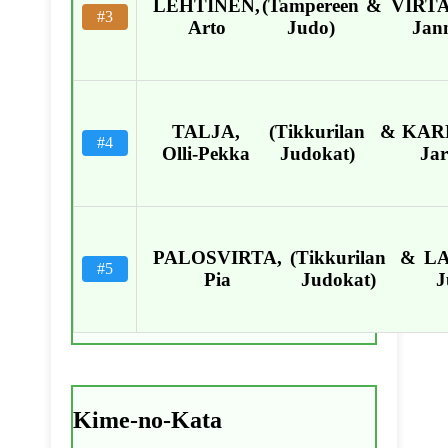
LEHTINEN,
(Tampereen
&
VIRT
#3
Arto
Judo)
Jan
TALJA,
(Tikkurilan
&
KARR
#4
Olli-Pekka
Judokat)
Jar
PALOSVIRTA,
(Tikkurilan
&
LA
#5
Pia
Judokat)
J
Kime-no-Kata