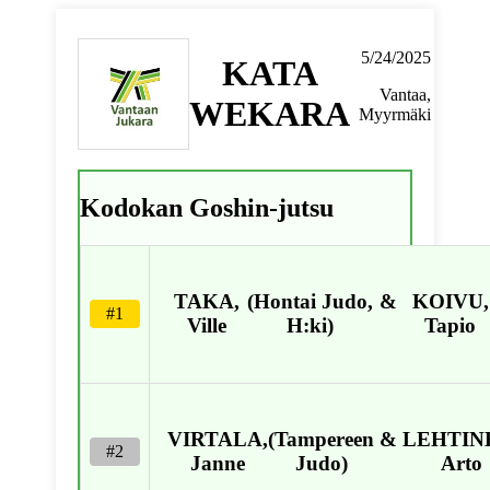
5/24/2025
KATA
Vantaa,
WEKARA
Myyrmäki
Kodokan Goshin-jutsu
TAKA,
(Hontai Judo,
&
KOIVU,
#1
Ville
H:ki)
Tapio
VIRTALA,
(Tampereen
&
LEHTIN
#2
Janne
Judo)
Arto