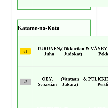
Katame-no-Kata
TURUNEN,
(Tikkurilan
&
VÄYRY
#1
Juha
Judokat)
Pek
OEY,
(Vantaan
&
PULKKI
#2
Sebastian
Jukara)
Pertt