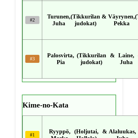
Turunen,
(Tikkurilan
&
Väyrynen,
(
#2
Juha
judokat)
Pekka
Palosvirta,
(Tikkurilan
&
Laine,
#3
Pia
judokat)
Juha
Kime-no-Kata
Ryyppö,
(Holjutai,
&
Alaluukas,
#1