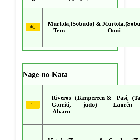
Murtola,
(Sobudo)
&
Murtola,
(Sob
#1
Tero
Onni
Nage-no-Kata
Riveros
(Tampereen
&
Pasi,
(T
Gorriti,
judo)
Laurén
#1
Alvaro