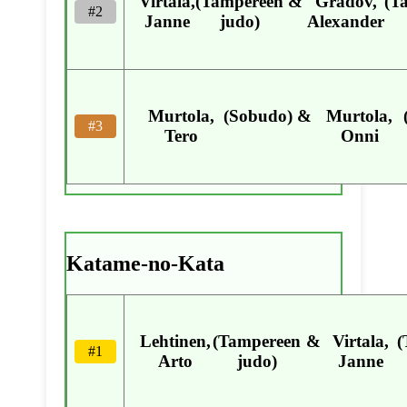
Virtala,
(Tampereen
&
Gradov,
(T
#2
Janne
judo)
Alexander
Murtola,
(Sobudo)
&
Murtola,
#3
Tero
Onni
Katame-no-Kata
Lehtinen,
(Tampereen
&
Virtala,
(
#1
Arto
judo)
Janne