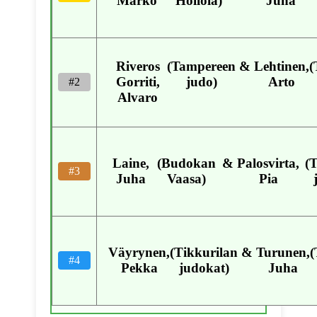
Marko
Hollola)
Juha
Riveros
(Tampereen
&
Lehtinen,
(
Gorriti,
judo)
Arto
#2
Alvaro
Laine,
(Budokan
&
Palosvirta,
(
#3
Juha
Vaasa)
Pia
Väyrynen,
(Tikkurilan
&
Turunen,
(
#4
Pekka
judokat)
Juha