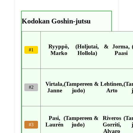
Kodokan Goshin-jutsu
Ryyppö,
(Holjutai,
&
Jorma,
#1
Marko
Hollola)
Paasi
Virtala,
(Tampereen
&
Lehtinen,
(Ta
#2
Janne
judo)
Arto
Pasi,
(Tampereen
&
Riveros
(Ta
Laurén
judo)
Gorriti,
#3
Alvaro