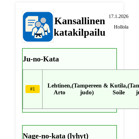
17.1.2026
Kansallinen
Hollola
katakilpailu
Ju-no-Kata
Lehtinen,
(Tampereen
&
Kutila,
(Ta
#1
Arto
judo)
Soile
j
Nage-no-kata (lyhyt)