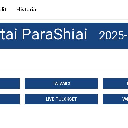
lit
Historia
tai ParaShiai
2025-
TATAMI 2
LIVE-TULOKSET
VA