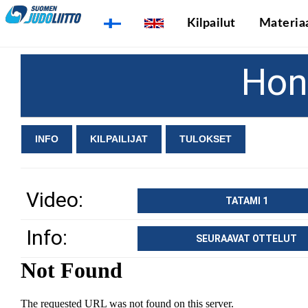
Kilpailut
Materiaa
Hon
INFO
KILPAILIJAT
TULOKSET
Video:
TATAMI 1
Info:
SEURAAVAT OTTELUT