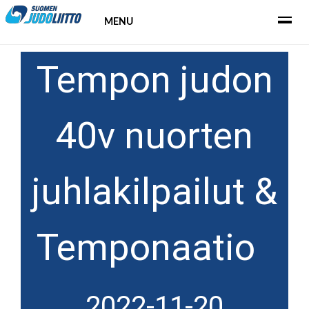
MENU
Tempon judon
40v nuorten
juhlakilpailut &
Temponaatio
2022-11-20