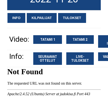
INFO
KILPAILIJAT
TULOKSET
Video:
TATAMI 1
TATAMI 2
Info:
SEURAAVAT
LIVE-
VA
OTTELUT
TULOKSET