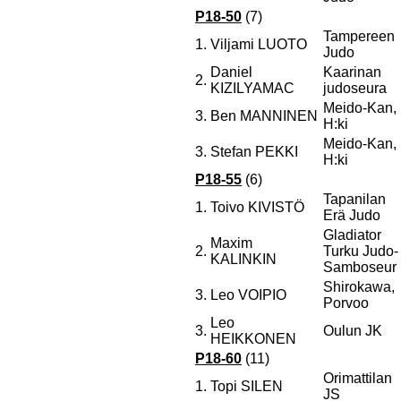
P18-50
(7)
Tampereen
1.
Viljami LUOTO
Judo
Daniel
Kaarinan
2.
KIZILYAMAC
judoseura
Meido-Kan,
3.
Ben MANNINEN
H:ki
Meido-Kan,
3.
Stefan PEKKI
H:ki
P18-55
(6)
Tapanilan
1.
Toivo KIVISTÖ
Erä Judo
Gladiator
Maxim
2.
Turku Judo-
KALINKIN
Samboseur
Shirokawa,
3.
Leo VOIPIO
Porvoo
Leo
3.
Oulun JK
HEIKKONEN
P18-60
(11)
Orimattilan
1.
Topi SILEN
JS