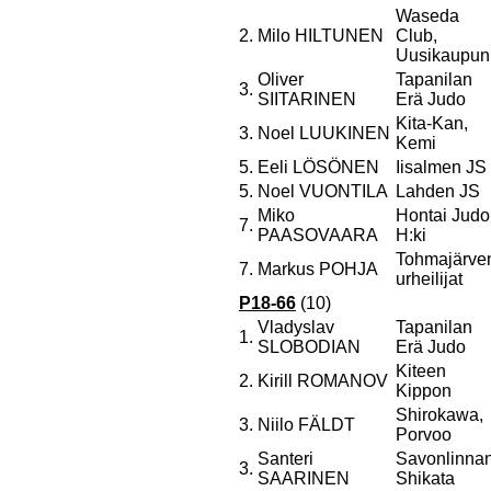
Waseda
2.
Milo HILTUNEN
Club,
Uusikaupun
Oliver
Tapanilan
3.
SIITARINEN
Erä Judo
Kita-Kan,
3.
Noel LUUKINEN
Kemi
5.
Eeli LÖSÖNEN
Iisalmen JS
5.
Noel VUONTILA
Lahden JS
Miko
Hontai Judo
7.
PAASOVAARA
H:ki
Tohmajärve
7.
Markus POHJA
urheilijat
P18-66
(10)
Vladyslav
Tapanilan
1.
SLOBODIAN
Erä Judo
Kiteen
2.
Kirill ROMANOV
Kippon
Shirokawa,
3.
Niilo FÄLDT
Porvoo
Santeri
Savonlinna
3.
SAARINEN
Shikata