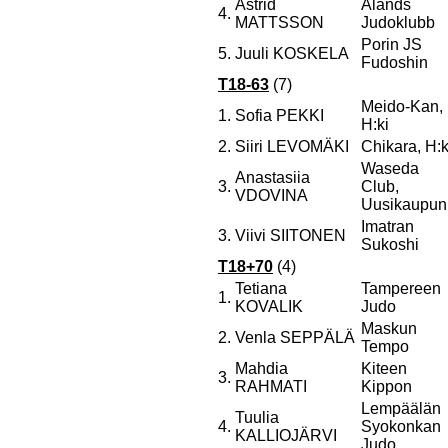
Astrid
Ålands
4.
MATTSSON
Judoklubb
Porin JS
5.
Juuli KOSKELA
Fudoshin
T18-63
(7)
Meido-Kan,
1.
Sofia PEKKI
H:ki
2.
Siiri LEVOMÄKI
Chikara, H:k
Waseda
Anastasiia
3.
Club,
VDOVINA
Uusikaupun
Imatran
3.
Viivi SIITONEN
Sukoshi
T18+70
(4)
Tetiana
Tampereen
1.
KOVALIK
Judo
Maskun
2.
Venla SEPPÄLÄ
Tempo
Mahdia
Kiteen
3.
RAHMATI
Kippon
Lempäälän
Tuulia
4.
Syokonkan
KALLIOJÄRVI
Judo