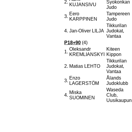
2.
Syokonkan
KUJANSIVU
Judo
Eero
Tampereen
3.
KARPPINEN
Judo
Tikkurilan
4.
Jan-Oliver LILJA
Judokat,
Vantaa
P18+90
(4)
Oleksandr
Kiteen
1.
KREMLIANSKYI
Kippon
Tikkurilan
2.
Matias LEHTO
Judokat,
Vantaa
Enzo
Ålands
3.
LAGERSTÖM
Judoklubb
Waseda
Miska
4.
Club,
SUOMINEN
Uusikaupun