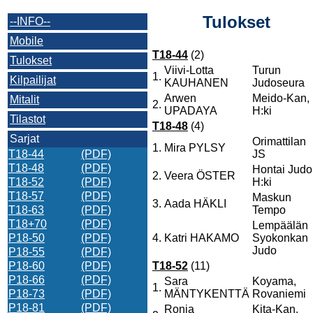
Tulokset
--INFO--
Mobile
T18-44
(2)
Tulokset
Viivi-Lotta
Turun
1.
Kilpailijat
KAUHANEN
Judoseura
Arwen
Meido-Kan,
Mitalit
2.
UPADAYA
H:ki
Tilastot
T18-48
(4)
Sarjat
Orimattilan
1.
Mira PYLSY
T18-44
(PDF)
JS
T18-48
(PDF)
Hontai Judo
2.
Veera ÖSTER
T18-52
(PDF)
H:ki
T18-57
(PDF)
Maskun
3.
Aada HÄKLI
T18-63
(PDF)
Tempo
T18+70
(PDF)
Lempäälän
P18-50
(PDF)
4.
Katri HAKAMO
Syokonkan
Judo
P18-55
(PDF)
P18-60
(PDF)
T18-52
(11)
P18-66
(PDF)
Sara
Koyama,
1.
P18-73
(PDF)
MÄNTYKENTTÄ
Rovaniemi
P18-81
(PDF)
Ronja
Kita-Kan,