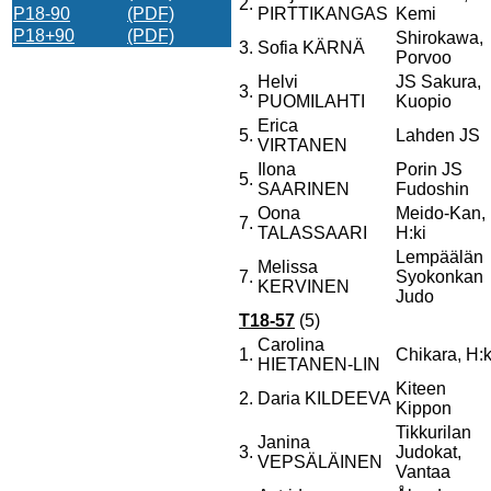
2.
P18-90
(PDF)
PIRTTIKANGAS
Kemi
P18+90
(PDF)
Shirokawa,
3.
Sofia KÄRNÄ
Porvoo
Helvi
JS Sakura,
3.
PUOMILAHTI
Kuopio
Erica
5.
Lahden JS
VIRTANEN
Ilona
Porin JS
5.
SAARINEN
Fudoshin
Oona
Meido-Kan,
7.
TALASSAARI
H:ki
Lempäälän
Melissa
7.
Syokonkan
KERVINEN
Judo
T18-57
(5)
Carolina
1.
Chikara, H:k
HIETANEN-LIN
Kiteen
2.
Daria KILDEEVA
Kippon
Tikkurilan
Janina
3.
Judokat,
VEPSÄLÄINEN
Vantaa