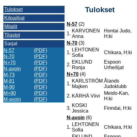
Tulokset
Tulokset
Kilpailijat
N-57
(2)
Mitalit
KARVONEN
Hontai Judo,
1.
Tilastot
Anna
H:ki
N-70
(3)
Sarjat
LEHTONEN
N-57
(PDF)
1.
Chikara, H:ki
Sofia
N-70
(PDF)
EKLUND
Espoon
N+70
(PDF)
2.
Ronja
Urheilijat
N-avoin
(PDF)
N+70
(4)
M-73
(PDF)
M-81
(PDF)
KARLSTRÖM
Ålands
1.
Majken
Judoklubb
M-90
(PDF)
M+90
(PDF)
Meido-Kan,
2.
KÄRHÄ Viivi
H:ki
M-avoin
(PDF)
KOSKI
3.
Finndai, H:ki
Jessica
N-avoin
(6)
LEHTONEN
1.
Chikara, H:ki
Sofia
EKLUND
Espoon