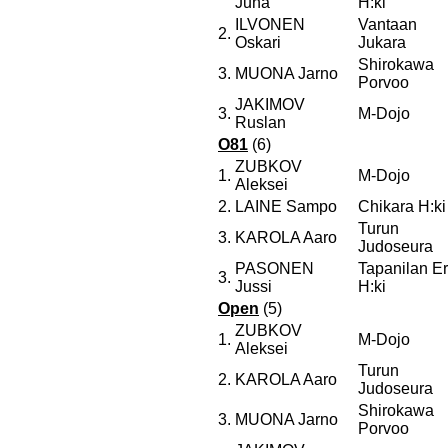
Juha
H:ki
ILVONEN
Vantaan
2.
Oskari
Jukara
Shirokawa
3.
MUONA Jarno
Porvoo
JAKIMOV
3.
M-Dojo
Ruslan
O81
(6)
ZUBKOV
1.
M-Dojo
Aleksei
2.
LAINE Sampo
Chikara H:ki
Turun
3.
KAROLA Aaro
Judoseura
PASONEN
Tapanilan E
3.
Jussi
H:ki
Open
(5)
ZUBKOV
1.
M-Dojo
Aleksei
Turun
2.
KAROLA Aaro
Judoseura
Shirokawa
3.
MUONA Jarno
Porvoo