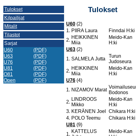
Tulokset
Tulokset
Kilpailijat
U60
(2)
Mitalit
1.
PIIRA Laura
Finndai H:ki
Tilastot
HEIKKINEN
Meido-Kan
2.
Miia
H:ki
Sarjat
U63
(2)
U60
(PDF)
U63
(PDF)
Turun
1.
SALMELA Jutta
Judoseura
U76
(PDF)
U81
(PDF)
HEIKKINEN
Meido-Kan
2.
Miia
H:ki
O81
(PDF)
Open
(PDF)
U76
(4)
Voimailuseu
1.
NIZAMOV Marat
Bodonos
LINDROOS
Meido-Kan
2.
Mikko
H:ki
3.
KERÄNEN Joel
Chikara H:ki
4.
POLO Teemu
Chikara H:ki
U81
(9)
KATTELUS
Meido-Kan
1.