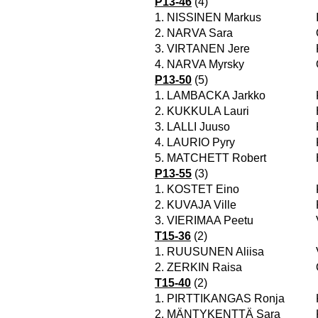
P13-46
(4)
1.
NISSINEN Markus
2.
NARVA Sara
3.
VIRTANEN Jere
4.
NARVA Myrsky
P13-50
(5)
1.
LAMBACKA Jarkko
2.
KUKKULA Lauri
3.
LALLI Juuso
4.
LAURIO Pyry
5.
MATCHETT Robert
P13-55
(3)
1.
KOSTET Eino
2.
KUVAJA Ville
3.
VIERIMAA Peetu
T15-36
(2)
1.
RUUSUNEN Aliisa
2.
ZERKIN Raisa
T15-40
(2)
1.
PIRTTIKANGAS Ronja
2.
MÄNTYKENTTÄ Sara