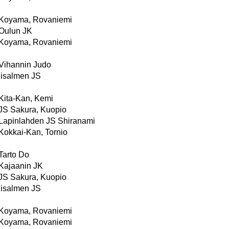
Koyama, Rovaniemi
Oulun JK
Koyama, Rovaniemi
Vihannin Judo
Iisalmen JS
Kita-Kan, Kemi
JS Sakura, Kuopio
Lapinlahden JS Shiranami
Kokkai-Kan, Tornio
Tarto Do
Kajaanin JK
JS Sakura, Kuopio
Iisalmen JS
Koyama, Rovaniemi
Koyama, Rovaniemi