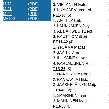
M-73
(PDF)
3.
VIRTANEN Ivalo
M-81
(PDF)
4.
LUMIJÄRVI Verneri
M-90
(PDF)
P11-38
(6)
M+100
(PDF)
1.
ANTTILA Erik
2.
LAUKKANEN Jyry
3.
AL DARWESH Zeid
3.
KAUTTIO Valtteri
PT11-42
(4)
1.
YRJÄMÄ Matias
2.
JÄÄRNI Aaron
3.
ILLIKAINEN Iivari
4.
KARJALAINEN Riia
T13-36
(3)
1.
HANHINEVA Ronja
2.
KANKAALA Hilda
3.
JÄÄSKELÄINEN Maija
T13-40
(2)
1.
SAARINEN Inari
2.
MANKINEN Maija
P13-30
(6)