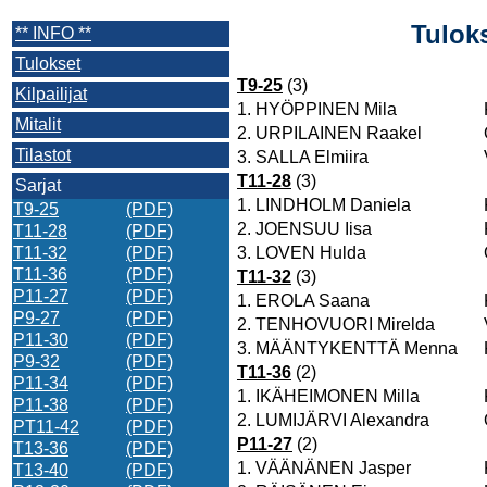
Tulok
** INFO **
Tulokset
T9-25
(3)
Kilpailijat
1.
HYÖPPINEN Mila
Mitalit
2.
URPILAINEN Raakel
Tilastot
3.
SALLA Elmiira
T11-28
(3)
Sarjat
1.
LINDHOLM Daniela
T9-25
(PDF)
2.
JOENSUU Iisa
T11-28
(PDF)
T11-32
(PDF)
3.
LOVEN Hulda
T11-36
(PDF)
T11-32
(3)
P11-27
(PDF)
1.
EROLA Saana
P9-27
(PDF)
2.
TENHOVUORI Mirelda
P11-30
(PDF)
3.
MÄÄNTYKENTTÄ Menna
P9-32
(PDF)
T11-36
(2)
P11-34
(PDF)
1.
IKÄHEIMONEN Milla
P11-38
(PDF)
2.
LUMIJÄRVI Alexandra
PT11-42
(PDF)
P11-27
(2)
T13-36
(PDF)
1.
VÄÄNÄNEN Jasper
T13-40
(PDF)