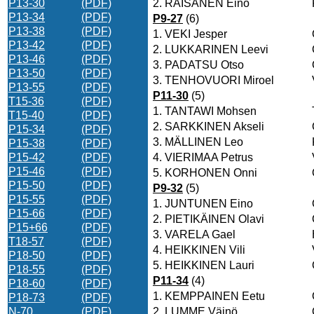
P13-30
(PDF)
2.
RÄISÄNEN Eino
P13-34
(PDF)
P9-27
(6)
P13-38
(PDF)
1.
VEKI Jesper
P13-42
(PDF)
2.
LUKKARINEN Leevi
P13-46
(PDF)
3.
PADATSU Otso
P13-50
(PDF)
3.
TENHOVUORI Miroel
P13-55
(PDF)
P11-30
(5)
T15-36
(PDF)
1.
TANTAWI Mohsen
T15-40
(PDF)
2.
SARKKINEN Akseli
P15-34
(PDF)
3.
MÄLLINEN Leo
P15-38
(PDF)
P15-42
(PDF)
4.
VIERIMAA Petrus
P15-46
(PDF)
5.
KORHONEN Onni
P15-50
(PDF)
P9-32
(5)
P15-55
(PDF)
1.
JUNTUNEN Eino
P15-66
(PDF)
2.
PIETIKÄINEN Olavi
P15+66
(PDF)
3.
VARELA Gael
T18-57
(PDF)
4.
HEIKKINEN Vili
P18-50
(PDF)
5.
HEIKKINEN Lauri
P18-55
(PDF)
P11-34
(4)
P18-60
(PDF)
1.
KEMPPAINEN Eetu
P18-73
(PDF)
N-70
(PDF)
2.
LUMME Väinö