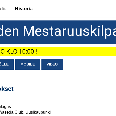
lit
Historia
den Mestaruuskilp
 KLO 10:00 !
ÖLLE
MOBILE
VIDEO