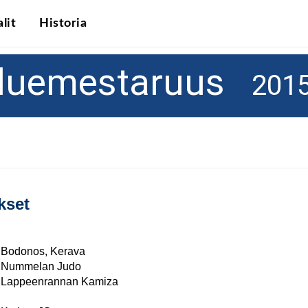
lit
Historia
Aluemestaruus
2015