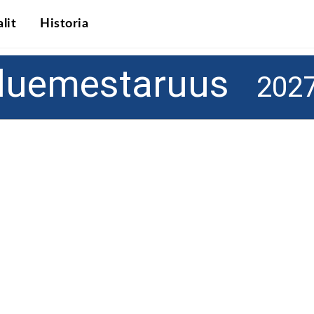
lit
Historia
Aluemestaruus
2027