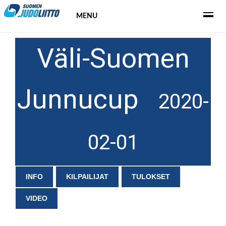
MENU
Väli-Suomen
Junnucup
2020-
02-01
INFO
KILPAILIJAT
TULOKSET
VIDEO