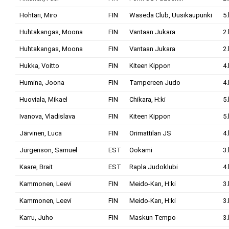
Hohtari, Miro
FIN
Waseda Club, Uusikaupunki
5.
Huhtakangas, Moona
FIN
Vantaan Jukara
2.
Huhtakangas, Moona
FIN
Vantaan Jukara
2.
Hukka, Voitto
FIN
Kiteen Kippon
4.
Humina, Joona
FIN
Tampereen Judo
4.
Huoviala, Mikael
FIN
Chikara, H:ki
5.
Ivanova, Vladislava
FIN
Kiteen Kippon
5.
Järvinen, Luca
FIN
Orimattilan JS
4.
Jürgenson, Samuel
EST
Ookami
3.
Kaare, Brait
EST
Rapla Judoklubi
4.
Kammonen, Leevi
FIN
Meido-Kan, H:ki
3.
Kammonen, Leevi
FIN
Meido-Kan, H:ki
3.
Karru, Juho
FIN
Maskun Tempo
3.