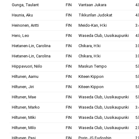
Gunga, Taulant
FIN
Vantaan Jukara
4.
Haunia, Aku
FIN
Tikkurilan Judokat
4.
Heinonen, Antti
FIN
Meido-Kan, H:ki
3
Hero, Leo
FIN
Waseda Club, Uusikaupunki
4.
Hietanen-Lin, Carolina
FIN
Chikara, H:ki
3.
Hietanen-Lin, Carolina
FIN
Chikara, H:ki
3.
Hiippavuori, Niilo
FIN
Maskun Tempo
5.
Hiltunen, Aamu
FIN
Kiteen Kippon
5.
Hiltunen, Jiri
FIN
Kiteen Kippon
5.
Hiltunen, Mae
FIN
Waseda Club, Uusikaupunki
5.
Hiltunen, Marko
FIN
Waseda Club, Uusikaupunki
3
Hiltunen, Miki
FIN
Waseda Club, Uusikaupunki
5.
Hiltunen, Milo
FIN
Waseda Club, Uusikaupunki
2.
Hiltunen, Pasi
FIN
Porin JS Fudoshin
2.