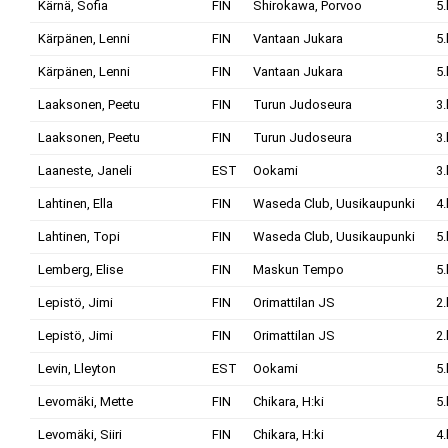
Kärnä, Sofia
FIN
Shirokawa, Porvoo
5.
Kärpänen, Lenni
FIN
Vantaan Jukara
5.
Kärpänen, Lenni
FIN
Vantaan Jukara
5.
Laaksonen, Peetu
FIN
Turun Judoseura
3.
Laaksonen, Peetu
FIN
Turun Judoseura
3.
Laaneste, Janeli
EST
Ookami
3.
Lahtinen, Ella
FIN
Waseda Club, Uusikaupunki
4.
Lahtinen, Topi
FIN
Waseda Club, Uusikaupunki
5.
Lemberg, Elise
FIN
Maskun Tempo
5.
Lepistö, Jimi
FIN
Orimattilan JS
2.
Lepistö, Jimi
FIN
Orimattilan JS
2.
Levin, Lleyton
EST
Ookami
5.
Levomäki, Mette
FIN
Chikara, H:ki
5.
Levomäki, Siiri
FIN
Chikara, H:ki
4.