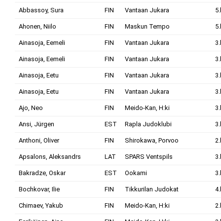
Abbassoy, Sura
FIN
Vantaan Jukara
5.
Ahonen, Niilo
FIN
Maskun Tempo
5.
Ainasoja, Eemeli
FIN
Vantaan Jukara
3.
Ainasoja, Eemeli
FIN
Vantaan Jukara
3.
Ainasoja, Eetu
FIN
Vantaan Jukara
3.
Ainasoja, Eetu
FIN
Vantaan Jukara
3.
Ajo, Neo
FIN
Meido-Kan, H:ki
3.
Ansi, Jürgen
EST
Rapla Judoklubi
3.
Anthoni, Oliver
FIN
Shirokawa, Porvoo
2.
Apsalons, Aleksandrs
LAT
SPARS Ventspils
3.
Bakradze, Oskar
EST
Ookami
3.
Bochkovar, Ilie
FIN
Tikkurilan Judokat
4.
Chimaev, Yakub
FIN
Meido-Kan, H:ki
2.