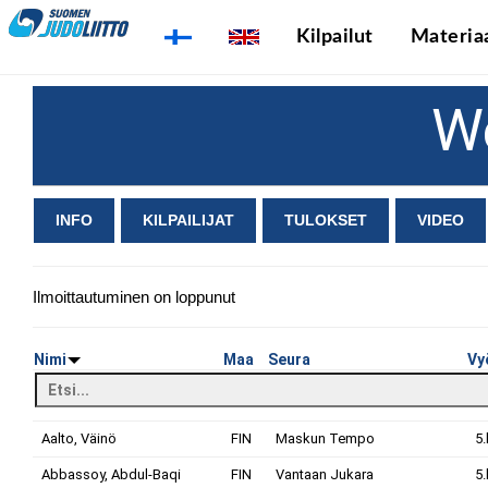
Kilpailut
Materiaa
W
INFO
KILPAILIJAT
TULOKSET
VIDEO
Ilmoittautuminen on loppunut
Nimi
Maa
Seura
Vy
Aalto, Väinö
FIN
Maskun Tempo
5.
Abbassoy, Abdul-Baqi
FIN
Vantaan Jukara
5.