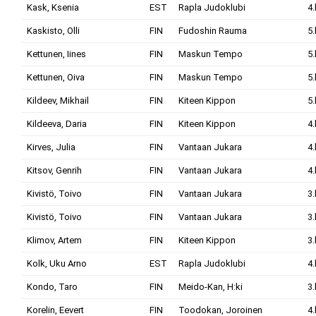
Kask, Ksenia
EST
Rapla Judoklubi
4.
Kaskisto, Olli
FIN
Fudoshin Rauma
5.
Kettunen, Iines
FIN
Maskun Tempo
5.
Kettunen, Oiva
FIN
Maskun Tempo
5.
Kildeev, Mikhail
FIN
Kiteen Kippon
5.
Kildeeva, Daria
FIN
Kiteen Kippon
4.
Kirves, Julia
FIN
Vantaan Jukara
4.
Kitsov, Genrih
FIN
Vantaan Jukara
4.
Kivistö, Toivo
FIN
Vantaan Jukara
3.
Kivistö, Toivo
FIN
Vantaan Jukara
3.
Klimov, Artem
FIN
Kiteen Kippon
3.
Kolk, Uku Arno
EST
Rapla Judoklubi
4.
Kondo, Taro
FIN
Meido-Kan, H:ki
3.
Korelin, Eevert
FIN
Toodokan, Joroinen
4.