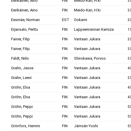
Eerikäinen, Aino
FIN
Meido-Kan, H:ki
3.
Eerikäinen, Aino
FIN
Meido-Kan, H:ki
3.
Eesmäe, Norman
EST
Ookami
3.
Erjansalo, Perttu
FIN
Lappeenrannan Kamiza
1.
Fainer, Filip
FIN
Vantaan Jukara
3.
Fainer, Filip
FIN
Vantaan Jukara
3.
Fäldt, Niilo
FIN
Shirokawa, Porvoo
3.
Grahn, Jesse
FIN
Vantaan Jukara
4.
Grahn, Leevi
FIN
Vantaan Jukara
3.
Gröhn, Elsa
FIN
Vantaan Jukara
4.
Gröhn, Elsa
FIN
Vantaan Jukara
4.
Gröhn, Peppi
FIN
Vantaan Jukara
5.
Gröhn, Peppi
FIN
Vantaan Jukara
5.
Grönfors, Hemmi
FIN
Jämsän Yoshi
5.