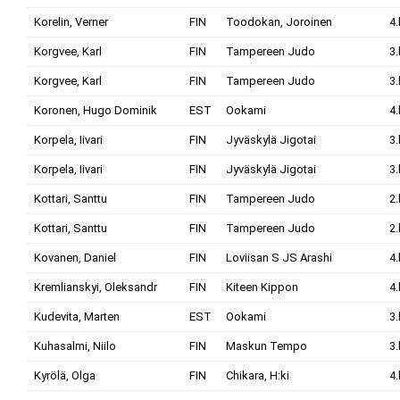
Korelin, Verner
FIN
Toodokan, Joroinen
4.
Korgvee, Karl
FIN
Tampereen Judo
3.
Korgvee, Karl
FIN
Tampereen Judo
3.
Koronen, Hugo Dominik
EST
Ookami
4.
Korpela, Iivari
FIN
Jyväskylä Jigotai
3.
Korpela, Iivari
FIN
Jyväskylä Jigotai
3.
Kottari, Santtu
FIN
Tampereen Judo
2.
Kottari, Santtu
FIN
Tampereen Judo
2.
Kovanen, Daniel
FIN
Loviisan S JS Arashi
4.
Kremlianskyi, Oleksandr
FIN
Kiteen Kippon
4.
Kudevita, Marten
EST
Ookami
3.
Kuhasalmi, Niilo
FIN
Maskun Tempo
3.
Kyrölä, Olga
FIN
Chikara, H:ki
4.