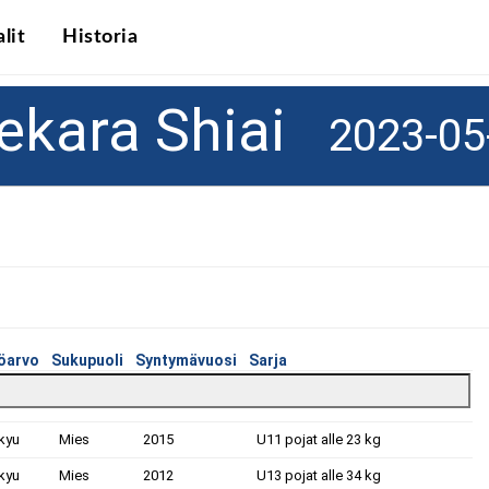
lit
Historia
ekara Shiai
2023-05
öarvo
Sukupuoli
Syntymävuosi
Sarja
kyu
Mies
2015
U11 pojat alle 23 kg
kyu
Mies
2012
U13 pojat alle 34 kg