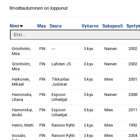
Ilmoittautuminen on loppunut
Nimi
Maa
Seura
Vyöarvo
Sukupuoli
Synty
Grönholm,
FIN
---
3.kyu
Nainen
2002
Mira
Grönholm,
FIN
Lahden JS
3.kyu
Nainen
2002
Mira
Haikonen,
FIN
Tikkurilan
5.kyu
Mies
2001
Mikael
Judokat
Havronska,
FIN
Espoon
5.kyu
Nainen
2008
Uliana
Urheilijat
Havronskyi,
FIN
Espoon
5.kyu
Mies
2011
Andrii
Urheilijat
Heino, Matti
FIN
Raision Ryhti
2.kyu
Mies
1992
Isosalo,
FIN
Raision Ryhti
3.kyu
Mies
2004