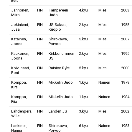
Eetu
Janhonen,
FIN
Tampereen
4.kyu
Mies
2003
Miiro
Judo
Jokiniemi,
FIN
JS Sakura,
2.kyu
Mies
1988
Jusa
Kuopio
Katainen,
FIN
Shirokawa,
5.kyu
Mies
2007
Joona
Porvoo
Kaukonen,
FIN
Kirkkonummen
2.kyu
Mies
1995
Joona
JS
Koivusaari,
FIN
Raision Ryhti
5.kyu
Mies
2000
Roni
Komppa,
FIN
Mikkelin Judo
1.kyu
Nainen
1979
Kirsi
Komppa,
FIN
Mikkelin Judo
1.kyu
Nainen
1984
Piia
Lahdenperä,
FIN
Lahden JS
3.kyu
Mies
2002
Wille
Lankinen,
FIN
Shirokawa,
6.kyu
Nainen
1983
Hanna
Porvoo