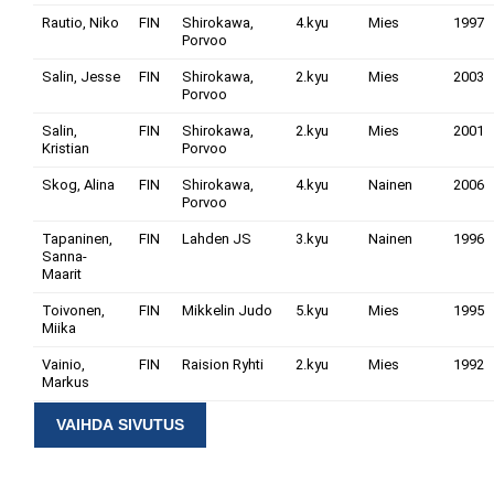
Rautio, Niko
FIN
Shirokawa,
4.kyu
Mies
1997
Porvoo
Salin, Jesse
FIN
Shirokawa,
2.kyu
Mies
2003
Porvoo
Salin,
FIN
Shirokawa,
2.kyu
Mies
2001
Kristian
Porvoo
Skog, Alina
FIN
Shirokawa,
4.kyu
Nainen
2006
Porvoo
Tapaninen,
FIN
Lahden JS
3.kyu
Nainen
1996
Sanna-
Maarit
Toivonen,
FIN
Mikkelin Judo
5.kyu
Mies
1995
Miika
Vainio,
FIN
Raision Ryhti
2.kyu
Mies
1992
Markus
VAIHDA SIVUTUS