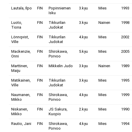
Lautala, Ilpo
FIN
Popinniemen
3.kyu
Mies
1993
Isku
Luoto,
FIN
Tikkurilan
3.kyu
Nainen
1998
Tiona
Judokat
Lönnqvist,
FIN
Tikkurilan
4.kyu
Mies
2002
Ville
Judokat
Mackenzie,
FIN
Shirokawa,
5.kyu
Mies
2005
Onni
Porvoo
Marttinen,
FIN
Mikkelin Judo
3.kyu
Nainen
1989
Maiju
Matikainen,
FIN
Tikkurilan
3.kyu
Mies
1995
Ville
Judokat
Naumanen,
FIN
Shirokawa,
4.kyu
Mies
1999
Mikko
Porvoo
Niskanen,
FIN
JS Sakura,
2.kyu
Mies
1990
Mikko
Kuopio
Rautio, Jani
FIN
Shirokawa,
4.kyu
Mies
1994
Porvoo