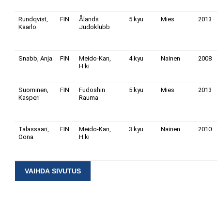
Rundqvist,
FIN
Ålands
5.kyu
Mies
2013
Kaarlo
Judoklubb
Snabb, Anja
FIN
Meido-Kan,
4.kyu
Nainen
2008
H:ki
Suominen,
FIN
Fudoshin
5.kyu
Mies
2013
Kasperi
Rauma
Talassaari,
FIN
Meido-Kan,
3.kyu
Nainen
2010
Oona
H:ki
VAIHDA SIVUTUS