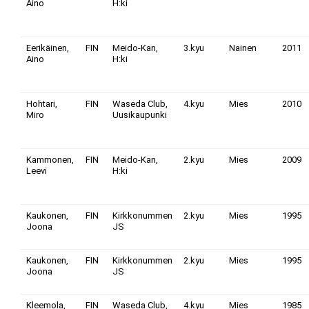
Aino
H:ki
Eerikäinen,
FIN
Meido-Kan,
3.kyu
Nainen
2011
Aino
H:ki
Hohtari,
FIN
Waseda Club,
4.kyu
Mies
2010
Miro
Uusikaupunki
Kammonen,
FIN
Meido-Kan,
2.kyu
Mies
2009
Leevi
H:ki
Kaukonen,
FIN
Kirkkonummen
2.kyu
Mies
1995
Joona
JS
Kaukonen,
FIN
Kirkkonummen
2.kyu
Mies
1995
Joona
JS
Kleemola,
FIN
Waseda Club,
4.kyu
Mies
1985