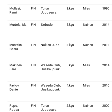
Mollaei,
FIN
Turun
3.kyu
Mies
1990
Ramin
Judoseura
Murtola, Ida
FIN
Sobudo
5.kyu
Nainen
2014
Mustelin,
FIN
Nokian Judo
3.kyu
Nainen
2012
Saara
Mäkinen,
FIN
Waseda Club,
5.kyu
Mies
2014
Jere
Uusikaupunki
Pavlov,
FIN
Waseda Club,
4.kyu
Mies
2010
Daniel
Uusikaupunki
Repo,
FIN
Turun
2.kyu
Nainen
2000
Roosa
Judoseura