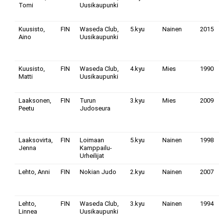
Tomi
Uusikaupunki
Kuusisto,
FIN
Waseda Club,
5.kyu
Nainen
2015
Aino
Uusikaupunki
Kuusisto,
FIN
Waseda Club,
4.kyu
Mies
1990
Matti
Uusikaupunki
Laaksonen,
FIN
Turun
3.kyu
Mies
2009
Peetu
Judoseura
Laaksovirta,
FIN
Loimaan
5.kyu
Nainen
1998
Jenna
Kamppailu-
Urheilijat
Lehto, Anni
FIN
Nokian Judo
2.kyu
Nainen
2007
Lehto,
FIN
Waseda Club,
3.kyu
Nainen
1994
Linnea
Uusikaupunki