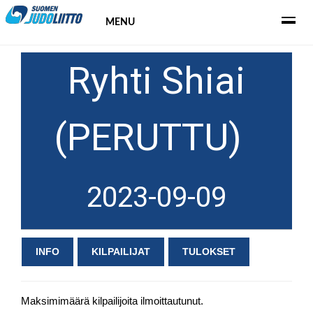
MENU
Ryhti Shiai
(PERUTTU)
2023-09-09
INFO
KILPAILIJAT
TULOKSET
Maksimimäärä kilpailijoita ilmoittautunut.