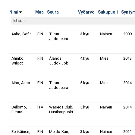
Nimi
Maa
Seura
Vyöarvo
Sukupuoli
Synty
Aalto, Sofia
FIN
Turun
3.kyu
Nainen
2009
Judoseura
Ahinko,
FIN
Ålands
4.kyu
Mies
2013
Wilgot
Judoklubb
Alho, Aimo
FIN
Turun
5.kyu
Mies
2014
Judoseura
Bellomo,
ITA
Waseda Club,
5.kyu
Nainen
2014
Futura
Uusikaupunki
Eerikäinen,
FIN
Meido-Kan,
3.kyu
Nainen
2011