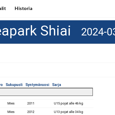
lit
Historia
eapark Shiai
2024-0
vo
Sukupuoli
Syntymävuosi
Sarja
Mies
2011
U15 pojat alle 46 kg
Mies
2012
U13 pojat alle 34 kg