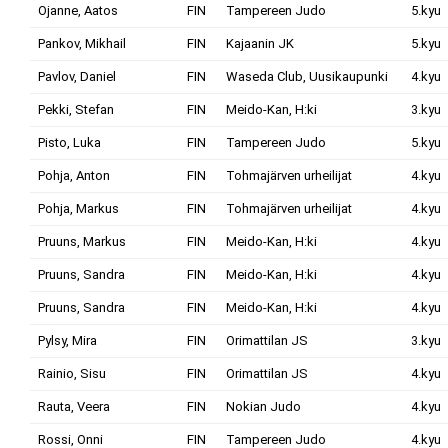
Ojanne, Aatos
FIN
Tampereen Judo
5.kyu
Pankov, Mikhail
FIN
Kajaanin JK
5.kyu
Pavlov, Daniel
FIN
Waseda Club, Uusikaupunki
4.kyu
Pekki, Stefan
FIN
Meido-Kan, H:ki
3.kyu
Pisto, Luka
FIN
Tampereen Judo
5.kyu
Pohja, Anton
FIN
Tohmajärven urheilijat
4.kyu
Pohja, Markus
FIN
Tohmajärven urheilijat
4.kyu
Pruuns, Markus
FIN
Meido-Kan, H:ki
4.kyu
Pruuns, Sandra
FIN
Meido-Kan, H:ki
4.kyu
Pruuns, Sandra
FIN
Meido-Kan, H:ki
4.kyu
Pylsy, Mira
FIN
Orimattilan JS
3.kyu
Rainio, Sisu
FIN
Orimattilan JS
4.kyu
Rauta, Veera
FIN
Nokian Judo
4.kyu
Rossi, Onni
FIN
Tampereen Judo
4.kyu