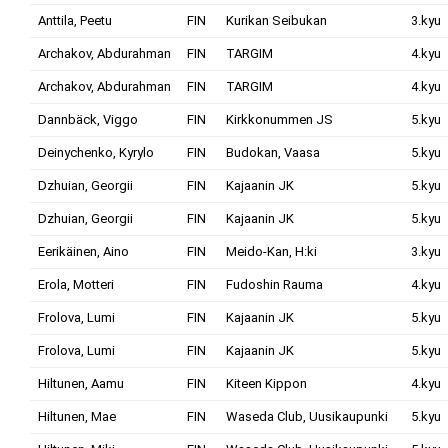
Anttila, Peetu
FIN
Kurikan Seibukan
3.kyu
Archakov, Abdurahman
FIN
TARGIM
4.kyu
Archakov, Abdurahman
FIN
TARGIM
4.kyu
Dannbäck, Viggo
FIN
Kirkkonummen JS
5.kyu
Deinychenko, Kyrylo
FIN
Budokan, Vaasa
5.kyu
Dzhuian, Georgii
FIN
Kajaanin JK
5.kyu
Dzhuian, Georgii
FIN
Kajaanin JK
5.kyu
Eerikäinen, Aino
FIN
Meido-Kan, H:ki
3.kyu
Erola, Motteri
FIN
Fudoshin Rauma
4.kyu
Frolova, Lumi
FIN
Kajaanin JK
5.kyu
Frolova, Lumi
FIN
Kajaanin JK
5.kyu
Hiltunen, Aamu
FIN
Kiteen Kippon
4.kyu
Hiltunen, Mae
FIN
Waseda Club, Uusikaupunki
5.kyu