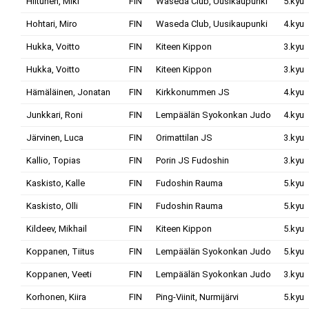
Hiltunen, Miki
FIN
Waseda Club, Uusikaupunki
5.kyu
Hohtari, Miro
FIN
Waseda Club, Uusikaupunki
4.kyu
Hukka, Voitto
FIN
Kiteen Kippon
3.kyu
Hukka, Voitto
FIN
Kiteen Kippon
3.kyu
Hämäläinen, Jonatan
FIN
Kirkkonummen JS
4.kyu
Junkkari, Roni
FIN
Lempäälän Syokonkan Judo
4.kyu
Järvinen, Luca
FIN
Orimattilan JS
3.kyu
Kallio, Topias
FIN
Porin JS Fudoshin
3.kyu
Kaskisto, Kalle
FIN
Fudoshin Rauma
5.kyu
Kaskisto, Olli
FIN
Fudoshin Rauma
5.kyu
Kildeev, Mikhail
FIN
Kiteen Kippon
5.kyu
Koppanen, Tiitus
FIN
Lempäälän Syokonkan Judo
5.kyu
Koppanen, Veeti
FIN
Lempäälän Syokonkan Judo
3.kyu
Korhonen, Kiira
FIN
Ping-Viinit, Nurmijärvi
5.kyu