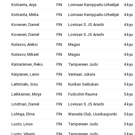
Kotiranta, Anja
FIN
Loimaan Kamppailu-Urheilijat
4.kyu
Kotiranta, Miitta
FIN
Loimaan Kamppailu-Urheilijat
4.kyu
Kovanen, Daniel
FIN
Loviisan S JS Arashi
4.kyu
Kovanen, Daniel
FIN
Loviisan S JS Arashi
4.kyu
Kutasov, Aleksi
FIN
Magas
4.kyu
Kutasov, Mikael
FIN
Magas
4.kyu
Kämäräinen, Reko
FIN
Tampereen Judo
4.kyu
Kärpänen, Lenni
FIN
Vantaan Jukara
4.kyu
Lehtimäki, Sisu
FIN
Kurikan Seibukan
5.kyu
Leikkainen, Minja
FIN
Fudoshin Rauma
5.kyu
Lindman, Daniel
FIN
Loviisan S JS Arashi
4.kyu
Lohtaja, Elma
FIN
Waseda Club, Uusikaupunki
5.kyu
Luoto, Linus
FIN
Tampereen Judo
3.kyu
Luoto, Viljami
FIN
Tampereen Judo
3.kyu