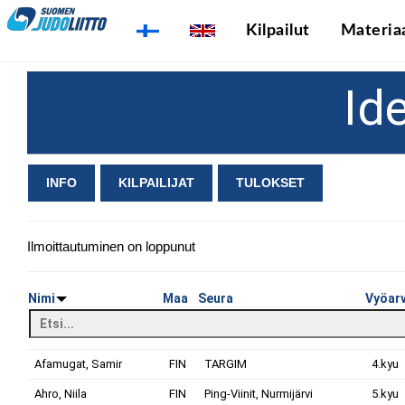
Kilpailut
Materiaa
Id
INFO
KILPAILIJAT
TULOKSET
Ilmoittautuminen on loppunut
Nimi
Maa
Seura
Vyöar
Afamugat, Samir
FIN
TARGIM
4.kyu
Ahro, Niila
FIN
Ping-Viinit, Nurmijärvi
5.kyu