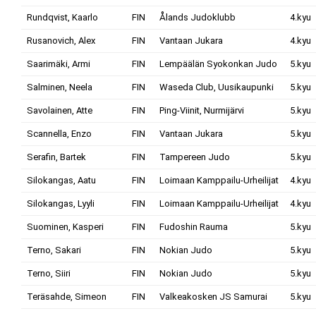
Rundqvist, Kaarlo
FIN
Ålands Judoklubb
4.kyu
Rusanovich, Alex
FIN
Vantaan Jukara
4.kyu
Saarimäki, Armi
FIN
Lempäälän Syokonkan Judo
5.kyu
Salminen, Neela
FIN
Waseda Club, Uusikaupunki
5.kyu
Savolainen, Atte
FIN
Ping-Viinit, Nurmijärvi
5.kyu
Scannella, Enzo
FIN
Vantaan Jukara
5.kyu
Serafin, Bartek
FIN
Tampereen Judo
5.kyu
Silokangas, Aatu
FIN
Loimaan Kamppailu-Urheilijat
4.kyu
Silokangas, Lyyli
FIN
Loimaan Kamppailu-Urheilijat
4.kyu
Suominen, Kasperi
FIN
Fudoshin Rauma
5.kyu
Terno, Sakari
FIN
Nokian Judo
5.kyu
Terno, Siiri
FIN
Nokian Judo
5.kyu
Teräsahde, Simeon
FIN
Valkeakosken JS Samurai
5.kyu