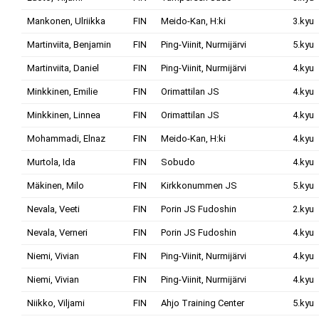
Mankonen, Ulriikka
FIN
Meido-Kan, H:ki
3.kyu
Martinviita, Benjamin
FIN
Ping-Viinit, Nurmijärvi
5.kyu
Martinviita, Daniel
FIN
Ping-Viinit, Nurmijärvi
4.kyu
Minkkinen, Emilie
FIN
Orimattilan JS
4.kyu
Minkkinen, Linnea
FIN
Orimattilan JS
4.kyu
Mohammadi, Elnaz
FIN
Meido-Kan, H:ki
4.kyu
Murtola, Ida
FIN
Sobudo
4.kyu
Mäkinen, Milo
FIN
Kirkkonummen JS
5.kyu
Nevala, Veeti
FIN
Porin JS Fudoshin
2.kyu
Nevala, Verneri
FIN
Porin JS Fudoshin
4.kyu
Niemi, Vivian
FIN
Ping-Viinit, Nurmijärvi
4.kyu
Niemi, Vivian
FIN
Ping-Viinit, Nurmijärvi
4.kyu
Niikko, Viljami
FIN
Ahjo Training Center
5.kyu