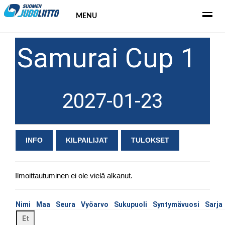
MENU
Samurai Cup 1
2027-01-23
INFO
KILPAILIJAT
TULOKSET
Ilmoittautuminen ei ole vielä alkanut.
Nimi
Maa
Seura
Vyöarvo
Sukupuoli
Syntymävuosi
Sarja