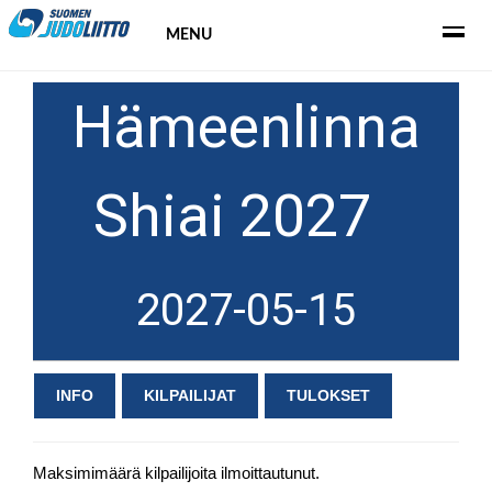
MENU
Hämeenlinna
Shiai 2027
2027-05-15
INFO
KILPAILIJAT
TULOKSET
Maksimimäärä kilpailijoita ilmoittautunut.