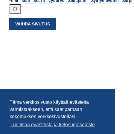
Nimi
Maa
Seura
Vyöarvo
Sukupuoli
Syntymävuosi
Sarja
VAIHDA SIVUTUS
Tämä verkkosivusto käyttää evästeitä
varmistaakseen, että saat parhaan
kokemuksen verkkosivustollasi
Lue lisää evästeistä ja tietosuojaseloste