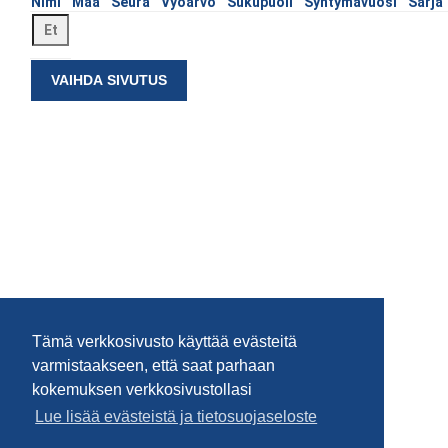
Nimi
Maa
Seura
Vyöarvo
Sukupuoli
Syntymävuosi
Sarja
VAIHDA SIVUTUS
Tämä verkkosivusto käyttää evästeitä
varmistaakseen, että saat parhaan
kokemuksen verkkosivustollasi
Lue lisää evästeistä ja tietosuojaseloste