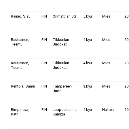
Rainio, Sisu
FIN
Orimattilan JS
5.kyu
Mies
20
Rautiainen,
FIN
Tikkurilan
4.kyu
Mies
20
Teemu
Judokat
Rautiainen,
FIN
Tikkurilan
4.kyu
Mies
20
Teemu
Judokat
Rehtola, Samu
FIN
Tampereen
3.kyu
Mies
20
Judo
Rimpineva,
FIN
Lappeenrannan
4.kyu
Nainen
20
Katri
Kamiza