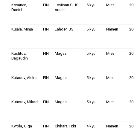
Kovanen,
FIN
Loviisan S JS
5.kyu
Mies
20
Daniel
Arashi
Kujala, Minja
FIN
Lahden JS
5.kyu
Nainen
20
Kushtov,
FIN
Magas
5.kyu
Mies
20
Bagaudin
Kutasov, Aleksi
FIN
Magas
5.kyu
Mies
20
Kutasov, Mikael
FIN
Magas
5.kyu
Mies
20
Kyrölä, Olga
FIN
Chikara, H:ki
4.kyu
Nainen
20