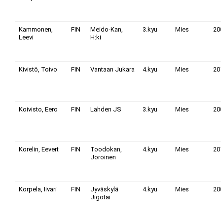
Kammonen,
FIN
Meido-Kan,
3.kyu
Mies
20
Leevi
H:ki
Kivistö, Toivo
FIN
Vantaan Jukara
4.kyu
Mies
20
Koivisto, Eero
FIN
Lahden JS
3.kyu
Mies
20
Korelin, Eevert
FIN
Toodokan,
4.kyu
Mies
20
Joroinen
Korpela, Iivari
FIN
Jyväskylä
4.kyu
Mies
20
Jigotai