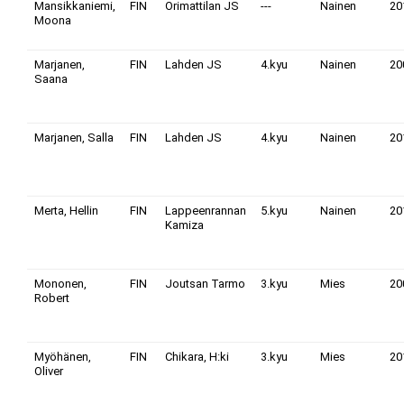
Mansikkaniemi,
FIN
Orimattilan JS
---
Nainen
20
Moona
Marjanen,
FIN
Lahden JS
4.kyu
Nainen
20
Saana
Marjanen, Salla
FIN
Lahden JS
4.kyu
Nainen
20
Merta, Hellin
FIN
Lappeenrannan
5.kyu
Nainen
20
Kamiza
Mononen,
FIN
Joutsan Tarmo
3.kyu
Mies
20
Robert
Myöhänen,
FIN
Chikara, H:ki
3.kyu
Mies
20
Oliver