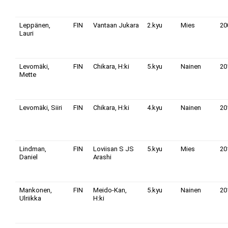
Leppänen,
FIN
Vantaan Jukara
2.kyu
Mies
20
Lauri
Levomäki,
FIN
Chikara, H:ki
5.kyu
Nainen
20
Mette
Levomäki, Siiri
FIN
Chikara, H:ki
4.kyu
Nainen
20
Lindman,
FIN
Loviisan S JS
5.kyu
Mies
20
Daniel
Arashi
Mankonen,
FIN
Meido-Kan,
5.kyu
Nainen
20
Ulriikka
H:ki