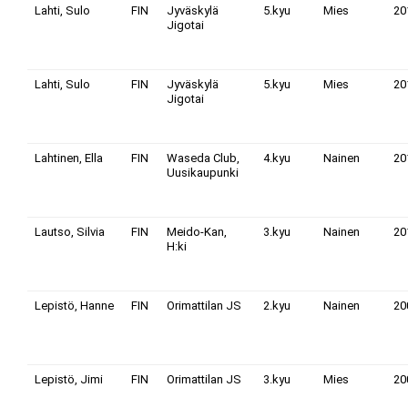
Lahti, Sulo
FIN
Jyväskylä
5.kyu
Mies
20
Jigotai
Lahti, Sulo
FIN
Jyväskylä
5.kyu
Mies
20
Jigotai
Lahtinen, Ella
FIN
Waseda Club,
4.kyu
Nainen
20
Uusikaupunki
Lautso, Silvia
FIN
Meido-Kan,
3.kyu
Nainen
20
H:ki
Lepistö, Hanne
FIN
Orimattilan JS
2.kyu
Nainen
20
Lepistö, Jimi
FIN
Orimattilan JS
3.kyu
Mies
20