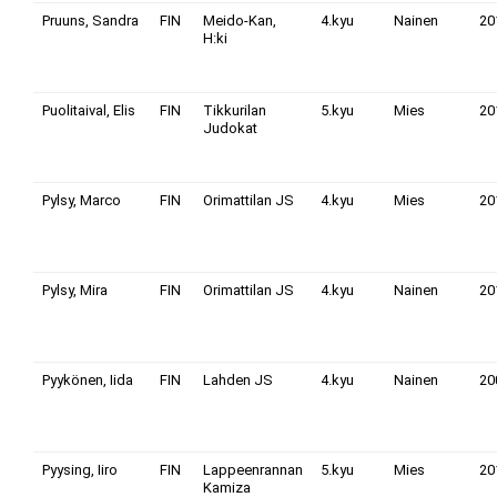
Pruuns, Sandra
FIN
Meido-Kan,
4.kyu
Nainen
20
H:ki
Puolitaival, Elis
FIN
Tikkurilan
5.kyu
Mies
20
Judokat
Pylsy, Marco
FIN
Orimattilan JS
4.kyu
Mies
20
Pylsy, Mira
FIN
Orimattilan JS
4.kyu
Nainen
20
Pyykönen, Iida
FIN
Lahden JS
4.kyu
Nainen
20
Pyysing, Iiro
FIN
Lappeenrannan
5.kyu
Mies
20
Kamiza