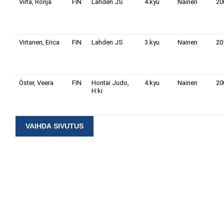
Virta, Ronja
FIN
Lahden JS
4.kyu
Nainen
20
Virtanen, Erica
FIN
Lahden JS
3.kyu
Nainen
20
Öster, Veera
FIN
Hontai Judo,
4.kyu
Nainen
20
H:ki
VAIHDA SIVUTUS