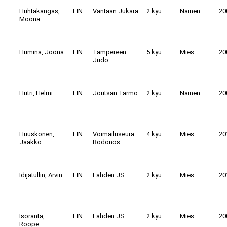
Huhtakangas,
FIN
Vantaan Jukara
2.kyu
Nainen
20
Moona
Humina, Joona
FIN
Tampereen
5.kyu
Mies
20
Judo
Hutri, Helmi
FIN
Joutsan Tarmo
2.kyu
Nainen
20
Huuskonen,
FIN
Voimailuseura
4.kyu
Mies
20
Jaakko
Bodonos
Idijatullin, Arvin
FIN
Lahden JS
2.kyu
Mies
20
Isoranta,
FIN
Lahden JS
2.kyu
Mies
20
Roope