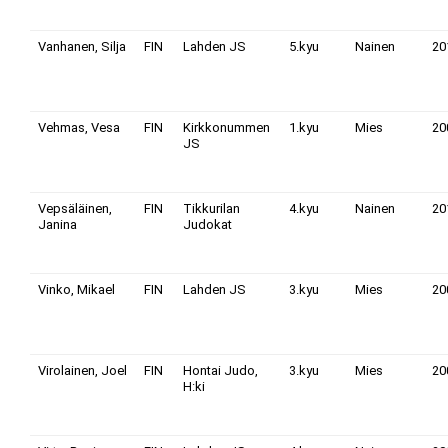
Vanhanen, Silja
FIN
Lahden JS
5.kyu
Nainen
20
Vehmas, Vesa
FIN
Kirkkonummen
1.kyu
Mies
20
JS
Vepsäläinen,
FIN
Tikkurilan
4.kyu
Nainen
20
Janina
Judokat
Vinko, Mikael
FIN
Lahden JS
3.kyu
Mies
20
Virolainen, Joel
FIN
Hontai Judo,
3.kyu
Mies
20
H:ki