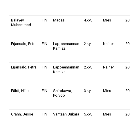
Balayev,
FIN
Magas
4.kyu
Mies
20
Muhammad
Erjansalo, Petra
FIN
Lappeenrannan
2.kyu
Nainen
20
Kamiza
Erjansalo, Petra
FIN
Lappeenrannan
2.kyu
Nainen
20
Kamiza
Fäldt, Niilo
FIN
Shirokawa,
3.kyu
Mies
20
Porvoo
Grahn, Jesse
FIN
Vantaan Jukara
5.kyu
Mies
20