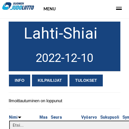
MENU
Lahti-Shiai
2022-12-10
INFO
KILPAILIJAT
TULOKSET
Ilmoittautuminen on loppunut
Nimi
Maa
Seura
Vyöarvo
Sukupuoli
Sy