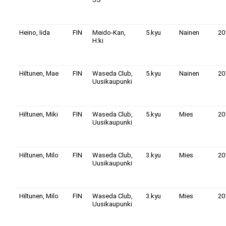
Heino, Iida
FIN
Meido-Kan,
5.kyu
Nainen
20
H:ki
Hiltunen, Mae
FIN
Waseda Club,
5.kyu
Nainen
20
Uusikaupunki
Hiltunen, Miki
FIN
Waseda Club,
5.kyu
Mies
20
Uusikaupunki
Hiltunen, Milo
FIN
Waseda Club,
3.kyu
Mies
20
Uusikaupunki
Hiltunen, Milo
FIN
Waseda Club,
3.kyu
Mies
20
Uusikaupunki