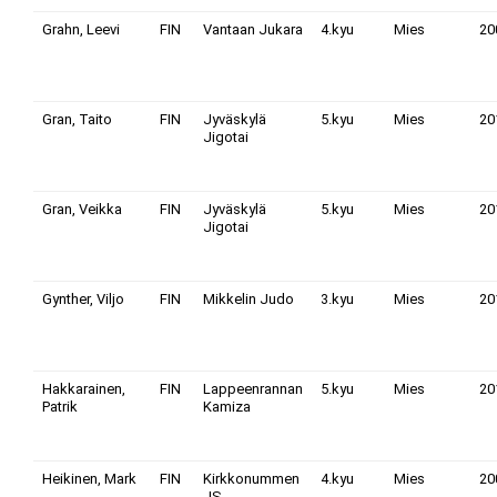
Grahn, Leevi
FIN
Vantaan Jukara
4.kyu
Mies
20
Gran, Taito
FIN
Jyväskylä
5.kyu
Mies
20
Jigotai
Gran, Veikka
FIN
Jyväskylä
5.kyu
Mies
20
Jigotai
Gynther, Viljo
FIN
Mikkelin Judo
3.kyu
Mies
20
Hakkarainen,
FIN
Lappeenrannan
5.kyu
Mies
20
Patrik
Kamiza
Heikinen, Mark
FIN
Kirkkonummen
4.kyu
Mies
20
JS