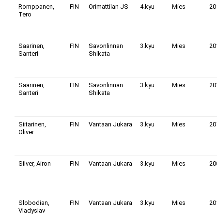
Romppanen,
FIN
Orimattilan JS
4.kyu
Mies
20
Tero
Saarinen,
FIN
Savonlinnan
3.kyu
Mies
20
Santeri
Shikata
Saarinen,
FIN
Savonlinnan
3.kyu
Mies
20
Santeri
Shikata
Siitarinen,
FIN
Vantaan Jukara
3.kyu
Mies
20
Oliver
Silver, Airon
FIN
Vantaan Jukara
3.kyu
Mies
20
Slobodian,
FIN
Vantaan Jukara
3.kyu
Mies
20
Vladyslav