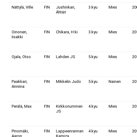
Nättylä, Ville
FIN
Jushinkan,
3.kyu
Mies
20
Ähtäri
Oinonen,
FIN
Chikara, H:ki
3.kyu
Mies
20
Iisakki
Ojala, Otso
FIN
Lahden JS
5.kyu
Mies
20
Paakkari,
FIN
Mikkelin Judo
5.kyu
Nainen
20
Anniina
Perälä, Max
FIN
Kirkkonummen
4.kyu
Mies
20
JS
Pinomäki,
FIN
Lappeenrannan
4.kyu
Mies
20
Aaron
Kamiza