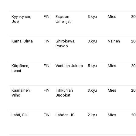
Kyyhkynen,
FIN
Espoon
3.kyu
Mies
20
Joel
Urheilijat
Kärnä, Olivia
FIN
Shirokawa,
3.kyu
Nainen
20
Porvoo
Kärpänen,
FIN
Vantaan Jukara
5.kyu
Mies
20
Lenni
Kääriäinen,
FIN
Tikkurilan
3.kyu
Mies
20
Vilho
Judokat
Lahti, Olli
FIN
Lahden JS
2.kyu
Mies
20