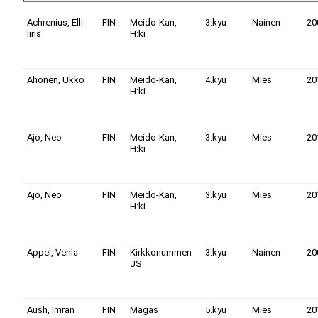
Achrenius, Elli-
FIN
Meido-Kan,
3.kyu
Nainen
20
Iiris
H:ki
Ahonen, Ukko
FIN
Meido-Kan,
4.kyu
Mies
20
H:ki
Ajo, Neo
FIN
Meido-Kan,
3.kyu
Mies
20
H:ki
Ajo, Neo
FIN
Meido-Kan,
3.kyu
Mies
20
H:ki
Appel, Venla
FIN
Kirkkonummen
3.kyu
Nainen
20
JS
Aush, Imran
FIN
Magas
5.kyu
Mies
20