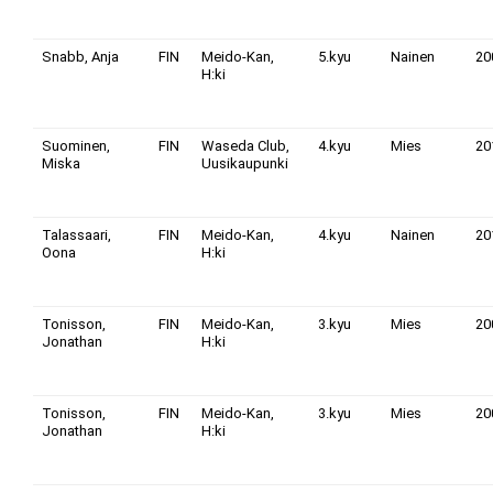
Snabb, Anja
FIN
Meido-Kan,
5.kyu
Nainen
20
H:ki
Suominen,
FIN
Waseda Club,
4.kyu
Mies
20
Miska
Uusikaupunki
Talassaari,
FIN
Meido-Kan,
4.kyu
Nainen
20
Oona
H:ki
Tonisson,
FIN
Meido-Kan,
3.kyu
Mies
20
Jonathan
H:ki
Tonisson,
FIN
Meido-Kan,
3.kyu
Mies
20
Jonathan
H:ki