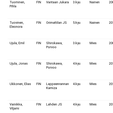
Tuominen,
FIN
Vantaan Jukara
3.kyu
Nainen
20
Pihla
Tuovinen,
FIN
Orimattilan JS
5.kyu
Nainen
20
Eleonora
Ujula, Emil
FIN
Shirokawa,
3.kyu
Mies
20
Porvoo
Ujula, Jonas
FIN
Shirokawa,
4.kyu
Mies
20
Porvoo
Ukkonen, Elias
FIN
Lappeenrannan
4.kyu
Mies
20
Kamiza
Vainikka,
FIN
Lahden JS
4.kyu
Mies
20
Viljami