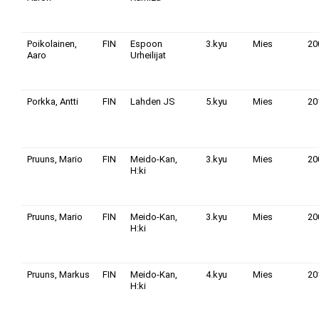
Poikolainen,
FIN
Espoon
3.kyu
Mies
20
Aaro
Urheilijat
Porkka, Antti
FIN
Lahden JS
5.kyu
Mies
20
Pruuns, Mario
FIN
Meido-Kan,
3.kyu
Mies
20
H:ki
Pruuns, Mario
FIN
Meido-Kan,
3.kyu
Mies
20
H:ki
Pruuns, Markus
FIN
Meido-Kan,
4.kyu
Mies
20
H:ki