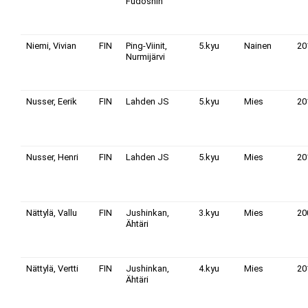
Fudoshin
Niemi, Vivian
FIN
Ping-Viinit,
5.kyu
Nainen
20
Nurmijärvi
Nusser, Eerik
FIN
Lahden JS
5.kyu
Mies
20
Nusser, Henri
FIN
Lahden JS
5.kyu
Mies
20
Nättylä, Vallu
FIN
Jushinkan,
3.kyu
Mies
20
Ähtäri
Nättylä, Vertti
FIN
Jushinkan,
4.kyu
Mies
20
Ähtäri