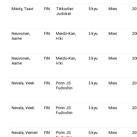
Mänty, Taavi
FIN
Tikkurilan
5.kyu
Mies
20
Judokat
Neuvonen,
FIN
Meido-Kan,
3.kyu
Mies
20
Aarne
H:ki
Neuvonen,
FIN
Meido-Kan,
3.kyu
Mies
20
Aarne
H:ki
Nevala, Veeti
FIN
Porin JS
3.kyu
Mies
20
Fudoshin
Nevala, Veeti
FIN
Porin JS
3.kyu
Mies
20
Fudoshin
Nevala, Verneri
FIN
Porin JS
5.kyu
Mies
20