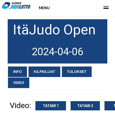
MENU
ItäJudo Open
2024-04-06
INFO
KILPAILIJAT
TULOKSET
VIDEO
Video:
TATAMI 1
TATAMI 2