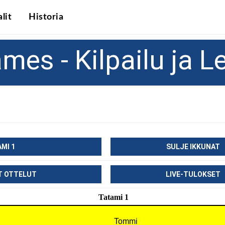
lit
Historia
mes - Kilpailu ja L
MI 1
SULJE IKKUNAT
T OTTELUT
LIVE-TULOKSET