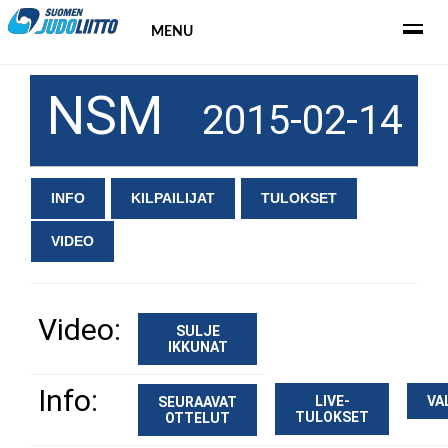
MENU
NSM
2015-02-14
INFO
KILPAILIJAT
TULOKSET
VIDEO
Video:
SULJE
IKKUNAT
Info:
LIVE-
VA
SEURAAVAT
TULOKSET
OTTELUT