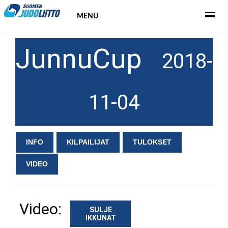
MENU
JunnuCup
2018-
11-04
INFO
KILPAILIJAT
TULOKSET
VIDEO
Video:
SULJE
IKKUNAT