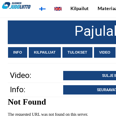
Kilpailut
Materiaa
Pajul
INFO
KILPAILIJAT
TULOKSET
VIDEO
Video:
SULJE 
Info:
SEURAAVA