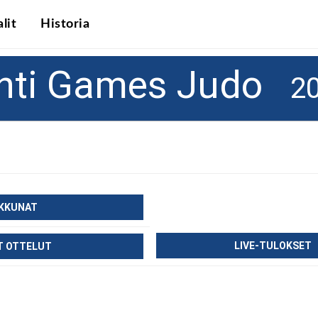
lit
Historia
ahti Games Judo
2
IKKUNAT
LIVE-TULOKSET
T OTTELUT