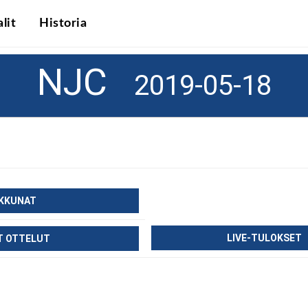
lit
Historia
NJC
2019-05-18
IKKUNAT
LIVE-TULOKSET
T OTTELUT