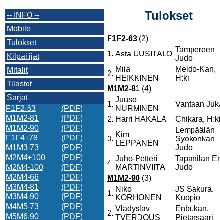
Tulokset
-- INFO --
Mobile
F1F2-63
(2)
Tulokset
Tampereen
1.
Asta UUSITALO
Kilpailijat
Judo
Miia
Meido-Kan,
Mitalit
2.
HEIKKINEN
H:ki
Tilastot
M1M2-81
(4)
Sarjat
Juuso
1.
Vantaan Juk
F1F2-63
(PDF)
NURMINEN
M1M2-81
(PDF)
2.
Harri HAKALA
Chikara, H:k
M1M2-90
(PDF)
Lempäälän
Kim
F1F4+78
(PDF)
3.
Syokonkan
LEPPÄNEN
M1M3-73
(PDF)
Judo
M2M4+100
(PDF)
Juho-Petteri
Tapanilan E
4.
M2M4-100
(PDF)
MARTINVIITA
Judo
M2M4-66
(PDF)
M1M2-90
(3)
M3M4-81
(PDF)
Niko
JS Sakura,
1.
M3M4-90
(PDF)
KORHONEN
Kuopio
M4M5-73
(PDF)
Vladyslav
Enbukan,
2.
M5M6-90
(PDF)
TVERDOUS
Pietarsaari