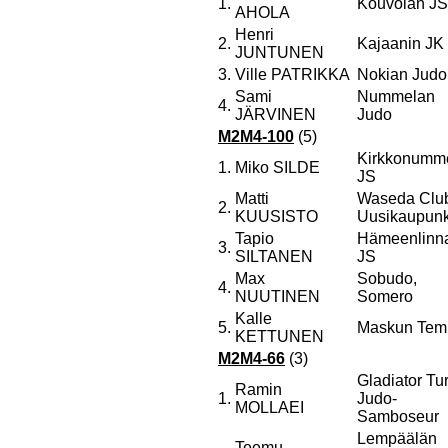
1.
Kouvolan JS
AHOLA
Henri
2.
Kajaanin JK
JUNTUNEN
3.
Ville PATRIKKA
Nokian Judo
Sami
Nummelan
4.
JÄRVINEN
Judo
M2M4-100
(5)
Kirkkonumm
1.
Miko SILDE
JS
Matti
Waseda Clu
2.
KUUSISTO
Uusikaupunk
Tapio
Hämeenlinn
3.
SILTANEN
JS
Max
Sobudo,
4.
NUUTINEN
Somero
Kalle
5.
Maskun Tem
KETTUNEN
M2M4-66
(3)
Gladiator Tu
Ramin
1.
Judo-
MOLLAEI
Samboseur
Lempäälän
Teemu