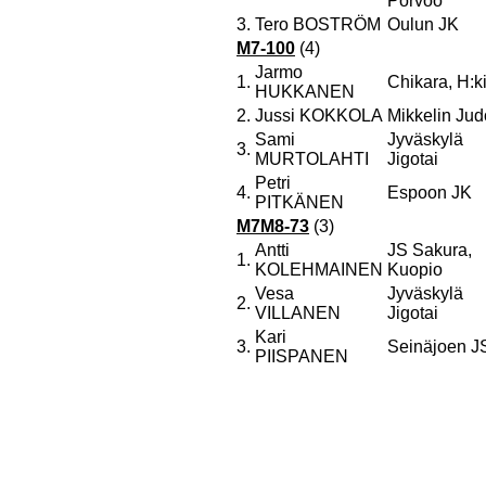
Porvoo
3.
Tero BOSTRÖM
Oulun JK
M7-100
(4)
Jarmo
1.
Chikara, H:k
HUKKANEN
2.
Jussi KOKKOLA
Mikkelin Jud
Sami
Jyväskylä
3.
MURTOLAHTI
Jigotai
Petri
4.
Espoon JK
PITKÄNEN
M7M8-73
(3)
Antti
JS Sakura,
1.
KOLEHMAINEN
Kuopio
Vesa
Jyväskylä
2.
VILLANEN
Jigotai
Kari
3.
Seinäjoen J
PIISPANEN