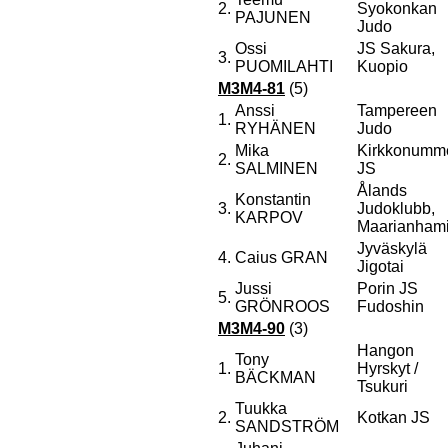
2.
Syokonkan
PAJUNEN
Judo
Ossi
JS Sakura,
3.
PUOMILAHTI
Kuopio
M3M4-81
(5)
Anssi
Tampereen
1.
RYHÄNEN
Judo
Mika
Kirkkonumm
2.
SALMINEN
JS
Ålands
Konstantin
3.
Judoklubb,
KARPOV
Maarianham
Jyväskylä
4.
Caius GRAN
Jigotai
Jussi
Porin JS
5.
GRÖNROOS
Fudoshin
M3M4-90
(3)
Hangon
Tony
1.
Hyrskyt /
BÄCKMAN
Tsukuri
Tuukka
2.
Kotkan JS
SANDSTRÖM