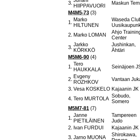
Juhani
3.
Maskun Tem
HIIPPAVUORI
M4M5-73
(3)
Marko
Waseda Clu
1.
HILTUNEN
Uusikaupunk
Ahjo Trainin
2.
Marko LOMAN
Center
Jarkko
Jushinkan,
3.
KÖRKKÖ
Ähtäri
M5M6-90
(4)
Tero
1.
Seinäjoen J
HAUKKALA
Evgeny
2.
Vantaan Juk
ROZHKOV
3.
Vesa KOSKELO
Kajaanin JK
Sobudo,
4.
Tero MURTOLA
Somero
M5M7-81
(7)
Janne
Tampereen
1.
PIETILÄINEN
Judo
2.
Ivan FURDUI
Kajaanin JK
Shirokawa,
3.
Jarno MUONA