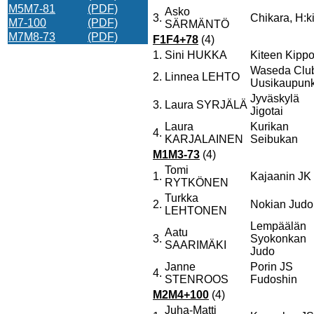
M5M7-81
(PDF)
Asko
3.
Chikara, H:k
M7-100
(PDF)
SÄRMÄNTÖ
M7M8-73
(PDF)
F1F4+78
(4)
1.
Sini HUKKA
Kiteen Kipp
Waseda Clu
2.
Linnea LEHTO
Uusikaupunk
Jyväskylä
3.
Laura SYRJÄLÄ
Jigotai
Laura
Kurikan
4.
KARJALAINEN
Seibukan
M1M3-73
(4)
Tomi
1.
Kajaanin JK
RYTKÖNEN
Turkka
2.
Nokian Judo
LEHTONEN
Lempäälän
Aatu
3.
Syokonkan
SAARIMÄKI
Judo
Janne
Porin JS
4.
STENROOS
Fudoshin
M2M4+100
(4)
Juha-Matti