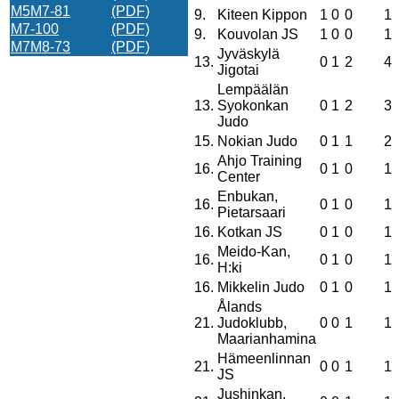
M5M7-81
(PDF)
9.
Kiteen Kippon
1
0
0
1
M7-100
(PDF)
9.
Kouvolan JS
1
0
0
1
M7M8-73
(PDF)
Jyväskylä
13.
0
1
2
4
Jigotai
Lempäälän
13.
Syokonkan
0
1
2
3
Judo
15.
Nokian Judo
0
1
1
2
Ahjo Training
16.
0
1
0
1
Center
Enbukan,
16.
0
1
0
1
Pietarsaari
16.
Kotkan JS
0
1
0
1
Meido-Kan,
16.
0
1
0
1
H:ki
16.
Mikkelin Judo
0
1
0
1
Ålands
21.
Judoklubb,
0
0
1
1
Maarianhamina
Hämeenlinnan
21.
0
0
1
1
JS
Jushinkan,