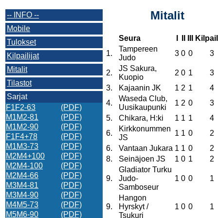
Mitalit
-- INFO --
Mobile
Seura
I
II
III
Kilpail
Tulokset
Tampereen
1.
3
0
0
3
Kilpailijat
Judo
JS Sakura,
Mitalit
2.
2
0
1
3
Kuopio
Tilastot
3.
Kajaanin JK
1
2
1
4
Sarjat
Waseda Club,
4.
1
2
0
3
F1F2-63
(PDF)
Uusikaupunki
M1M2-81
(PDF)
5.
Chikara, H:ki
1
1
1
4
M1M2-90
(PDF)
Kirkkonummen
6.
1
1
0
2
F1F4+78
(PDF)
JS
M1M3-73
(PDF)
6.
Vantaan Jukara
1
1
0
2
M2M4+100
(PDF)
8.
Seinäjoen JS
1
0
1
2
M2M4-100
(PDF)
Gladiator Turku
M2M4-66
(PDF)
9.
Judo-
1
0
0
1
M3M4-81
(PDF)
Samboseur
M3M4-90
(PDF)
Hangon
M4M5-73
(PDF)
9.
Hyrskyt /
1
0
0
1
M5M6-90
(PDF)
Tsukuri