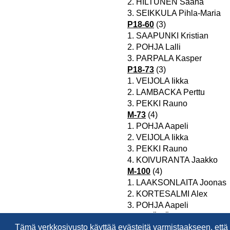
Tämä verkkosivusto käyttää evästeitä varmistaakseen, ett