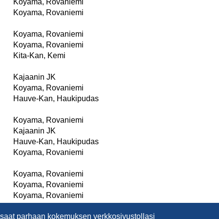
ä saat parhaan kokemuksen verkkosivustollasi